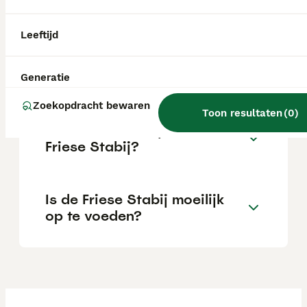
het gezinsleven en bij zijn mensen kan zijn.
Leeftijd
Hoe duur is een Friese Stabij
pup?
Generatie
Zoekopdracht bewaren
Toon resultaten
(
0
)
Is er een wachtlijst voor een
Friese Stabij?
Is de Friese Stabij moeilijk
op te voeden?