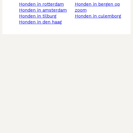
honden in rotterdam
honden in bergen op
honden in amsterdam
zoom
honden in tilburg
honden in culemborg
honden in den haag