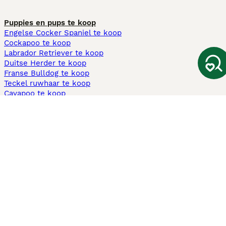
Puppies en pups te koop
Engelse Cocker Spaniel te koop
Cockapoo te koop
Labrador Retriever te koop
Duitse Herder te koop
Franse Bulldog te koop
Teckel ruwhaar te koop
Cavapoo te koop
Andere populaire pagina's
Honden te koop in Amsterdam
Pups te koop Limburg​
Pups te koop Friesland​
Honden te koop in Gelderland
Honden te koop in Den Haag
Honden te koop in Enschede
Adopteer hond in Nederland
Informatie