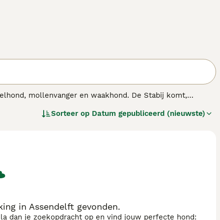
gelhond, mollenvanger en waakhond. De Stabij komt,
en. Het is een zeer goede jachthond en bovendien een
Sorteer op
Datum gepubliceerd (nieuwste)
ing in Assendelft gevonden.
sla dan je zoekopdracht op en vind jouw perfecte hond: