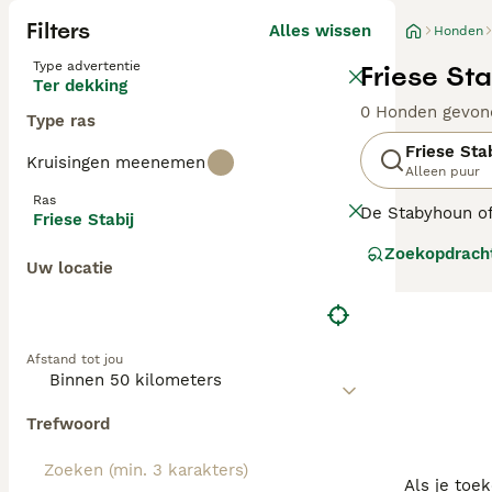
Filters
Alles wissen
Honden
Type advertentie
Friese St
Ter dekking
0 Honden gevon
Type ras
Friese Stab
Kruisingen meenemen
Alleen puur
Ras
De Stabyhoun of
Friese Stabij
evenals de Wette
Zoekopdrach
uitstekende gez
Uw locatie
Lees onze Friese
Afstand tot jou
Trefwoord
Als je toe