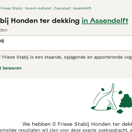
Friese Stabij
Noord-Holland
Zaanstad
Assendelft
abij Honden ter dekking
in Assendelft
den
ij
 Friese Stabij is een staande, opjagende en apporterende vo
rhoun, uit Friesland. Het is een van de 11 Nederlandse rass
t bewaren
inshond.
 Stabij adviespagina voor informatie over dit hondenras.
We hebben 0 Friese Stabij Honden ter dekk
komstige resultaten wil zien voor deze exacte zoekopdracht, 