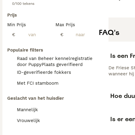
0/100 tekens
Prijs
Min Prijs
Max Prijs
FAQ's
€
€
Populaire filters
Is een F
Raad van Beheer kennelregistratie
door PuppyPlaats geverifieerd
De Friese St
ID-geverifieerde fokkers
wanneer hij
Met FCI stamboom
Hoe duur
Geslacht van het huisdier
Mannelijk
Is er ee
Vrouwelijk