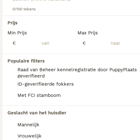
dit hondenras.
0/100 tekens
We hebben 0 Friese Stabij Honden ter
Prijs
dekking in Oldambt gevonden.
Min Prijs
Max Prijs
Als je toekomstige resultaten wil zien voor deze 
exacte zoekopdracht, sla dan je zoekopdracht op en 
€
€
vind jouw perfecte hond:
Zoekopdracht bewaren
Populaire filters
Raad van Beheer kennelregistratie door PuppyPlaats
geverifieerd
FAQ's
ID-geverifieerde fokkers
Met FCI stamboom
Is een Friese Stabij een
Geslacht van het huisdier
makkelijke hond?
Mannelijk
De Friese Stabij staat bekend als een
vriendelijke, loyale en rustige hond die zich
Vrouwelijk