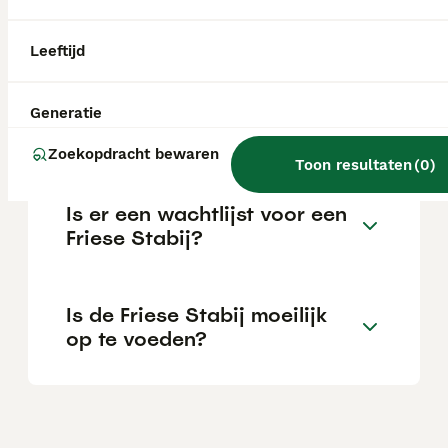
sterk hecht aan zijn gezin. Hij is het
gelukkigst wanneer hij betrokken wordt bij
het gezinsleven en bij zijn mensen kan zijn.
Leeftijd
Hoe duur is een Friese Stabij
Generatie
pup?
Zoekopdracht bewaren
Toon resultaten
(
0
)
Is er een wachtlijst voor een
Friese Stabij?
Is de Friese Stabij moeilijk
op te voeden?