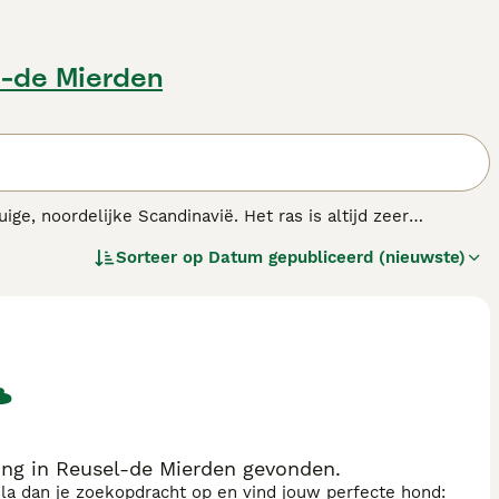
l-de Mierden
e, noordelijke Scandinavië. Het ras is altijd zeer
ing. Het is een pittige hond die van oudsher werd gebruikt
Sorteer op
Datum gepubliceerd (nieuwste)
 en nemen hun werk serieus. De Finse Lappenhond is
 opvoeding heeft veelal een averechts effect op het
 zijn baas en zijn familie gehecht.
.
ng in Reusel-de Mierden gevonden.
sla dan je zoekopdracht op en vind jouw perfecte hond: