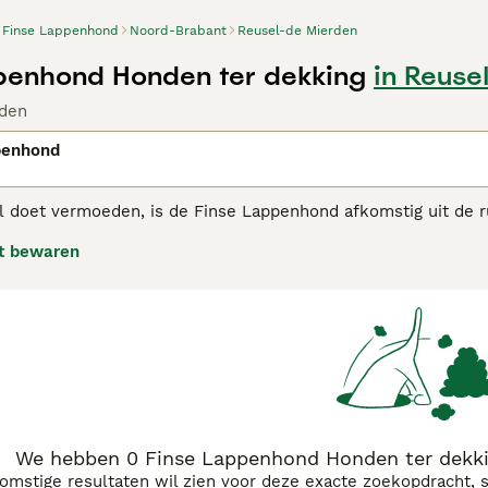
Finse Lappenhond
Noord-Brabant
Reusel-de Mierden
penhond Honden ter dekking
in Reuse
den
penhond
 doet vermoeden, is de Finse Lappenhond afkomstig uit de ruig
est, niet alleen in de werkwereld, maar ook in huiselijke kr
t bewaren
 hoeden. Ze staan bekend als ongelooflijk moedig en loyaal,
t consequent maar liefdevolle worden opgevoed. Een te harde
 Lappenhond is aanhankelijk, evenwichtig, trouw en is erg aan
 Lappenhond adviespagina
voor informatie over dit hondenras
We hebben 0 Finse Lappenhond Honden ter dekki
komstige resultaten wil zien voor deze exacte zoekopdracht, 