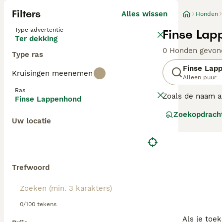
Filters
Alles wissen
Honden
Type advertentie
Finse Lap
Ter dekking
0 Honden gevon
Type ras
Finse Lap
Kruisingen meenemen
Alleen puur
Ras
Zoals de naam al
Finse Lappenhond
gewaardeerd gewe
Zoekopdrach
om rendieren te
Uw locatie
gevoelig en moe
gedrag. De Finse
Lees onze
Finse
Trefwoord
0/100 tekens
Als je toe