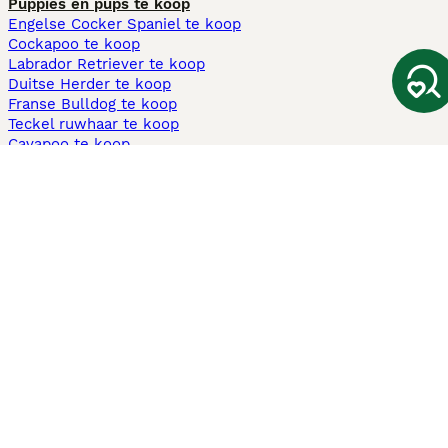
Puppies en pups te koop
Engelse Cocker Spaniel te koop
Cockapoo te koop
Labrador Retriever te koop
Duitse Herder te koop
Franse Bulldog te koop
Teckel ruwhaar te koop
Cavapoo te koop
Andere populaire pagina's
Honden te koop in Amsterdam
Pups te koop Limburg​
Pups te koop Friesland​
Honden te koop in Gelderland
Honden te koop in Den Haag
Honden te koop in Enschede
Adopteer hond in Nederland
Informatie
Over ons
Privacybeleid