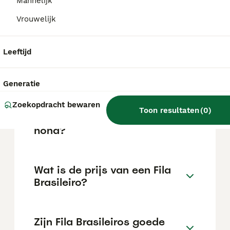
bewaken. Door zijn gebruik bij
Mannelijk
slavenachtervolging in de 18e eeuw heeft
Vrouwelijk
het ras een reputatie ontwikkeld voor
agressie, wat ook de reden is dat hij in het
Verenigd Koninkrijk verboden is.
Leeftijd
Blaffen fila brasileiros veel?
Generatie
Zoekopdracht bewaren
Toon resultaten
(
0
)
Wat is een Fila Brasileiro
hond?
Wat is de prijs van een Fila
Brasileiro?
Zijn Fila Brasileiros goede