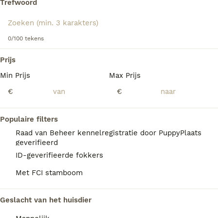
Trefwoord
héél dominant naar andere honden zijn. De stad is geen
ideale omgeving voor een Fila. Een Fila Brasileiro is niet
geschikt voor een onervaren/beginnende eigenaar.
We hebben 0 Fila Brasileiro Honden ter
0/100 tekens
dekking in Assendelft gevonden.
Lees onze Fila Brasileiro adviespagina voor informatie over
dit hondenras.
Als je toekomstige resultaten wil zien voor deze 
Prijs
exacte zoekopdracht, sla dan je zoekopdracht op en 
vind jouw perfecte hond:
Min Prijs
Max Prijs
€
€
Zoekopdracht bewaren
Populaire filters
FAQ's
Raad van Beheer kennelregistratie door PuppyPlaats
geverifieerd
ID-geverifieerde fokkers
Waarom werd de Fila
Met FCI stamboom
Brasileiro verboden?
De Fila Brasileiro werd oorspronkelijk
Geslacht van het huisdier
gefokt voor de landbouw en om kuddes te