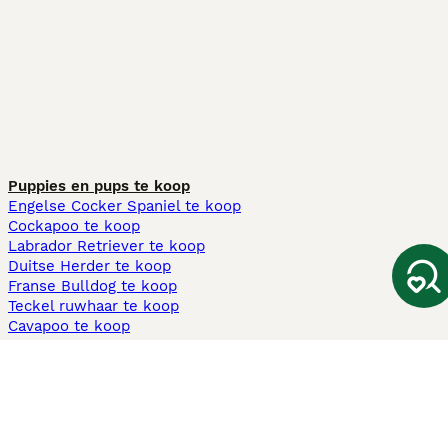
Puppies en pups te koop
Engelse Cocker Spaniel te koop
Cockapoo te koop
Labrador Retriever te koop
Duitse Herder te koop
Franse Bulldog te koop
Teckel ruwhaar te koop
Cavapoo te koop
Andere populaire pagina's
Honden te koop in Amsterdam
Pups te koop Limburg​
Pups te koop Friesland​