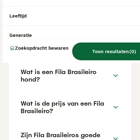
bewaken. Door zijn gebruik bij
slavenachtervolging in de 18e eeuw heeft
het ras een reputatie ontwikkeld voor
Leeftijd
agressie, wat ook de reden is dat hij in het
Verenigd Koninkrijk verboden is.
Generatie
Blaffen fila brasileiros veel?
Zoekopdracht bewaren
Toon resultaten
(
0
)
Wat is een Fila Brasileiro
hond?
Wat is de prijs van een Fila
Brasileiro?
Zijn Fila Brasileiros goede