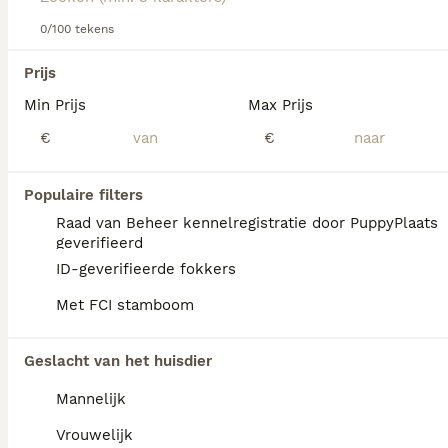
apporteercapaciteiten.
0/100 tekens
Lees onze
Bretonse Spaniël adviespagina
voor informatie
We hebben 0 Epagneul Breton Honden ter
over dit hondenras.
Prijs
dekking in Tytsjerksteradiel gevonden.
Min Prijs
Max Prijs
Als je toekomstige resultaten wil zien voor deze 
exacte zoekopdracht, sla dan je zoekopdracht op en 
€
€
vind jouw perfecte hond:
Zoekopdracht bewaren
Populaire filters
Raad van Beheer kennelregistratie door PuppyPlaats
geverifieerd
FAQ's
ID-geverifieerde fokkers
Met FCI stamboom
Hoeveel kost een Epagneul
Geslacht van het huisdier
Breton?
Mannelijk
De gemiddelde prijs voor een Epagneul
Breton pup in Nederland ligt rond de €1250
Vrouwelijk