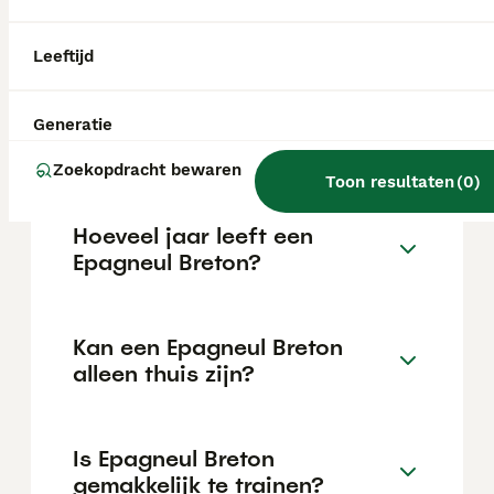
maar dit kan variëren afhankelijk van
factoren zoals de stamboom, de reputatie
van de fokker en de locatie.
Leeftijd
Wat is het karakter van een
Generatie
Epagneul Breton?
Zoekopdracht bewaren
Toon resultaten
(
0
)
Hoeveel jaar leeft een
Epagneul Breton?
Kan een Epagneul Breton
alleen thuis zijn?
Is Epagneul Breton
gemakkelijk te trainen?