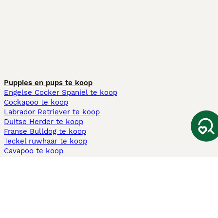
Puppies en pups te koop
Engelse Cocker Spaniel te koop
Cockapoo te koop
Labrador Retriever te koop
Duitse Herder te koop
Franse Bulldog te koop
Teckel ruwhaar te koop
Cavapoo te koop
Andere populaire pagina's
Honden te koop in Amsterdam
Pups te koop Limburg​
Pups te koop Friesland​
Honden te koop in Gelderland