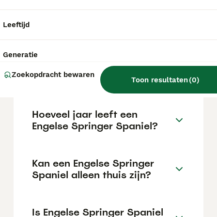
Springer Spaniel pup in Nederland ligt rond
de €890 maar dit kan variëren afhankelijk
van factoren zoals de stamboom, de
Leeftijd
reputatie van de fokker en de locatie.
Generatie
Wat is het karakter van een
Zoekopdracht bewaren
Engelse Springer Spaniel?
Toon resultaten
(
0
)
Hoeveel jaar leeft een
Engelse Springer Spaniel?
Kan een Engelse Springer
Spaniel alleen thuis zijn?
Is Engelse Springer Spaniel