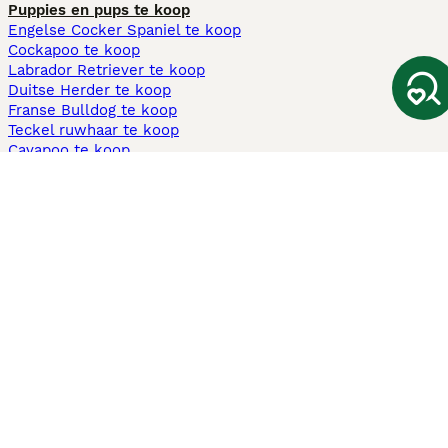
Puppies en pups te koop
Engelse Cocker Spaniel te koop
Cockapoo te koop
Labrador Retriever te koop
Duitse Herder te koop
Franse Bulldog te koop
Teckel ruwhaar te koop
Cavapoo te koop
Andere populaire pagina's
Honden te koop in Amsterdam
Pups te koop Limburg​
Pups te koop Friesland​
Honden te koop in Gelderland
Honden te koop in Den Haag
Honden te koop in Enschede
Adopteer hond in Nederland
Informatie
Over ons
Privacybeleid