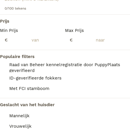
heerlijk het gezin nestelen na een zware dag.
0/100 tekens
Lees onze
Engelse Springer Spaniel adviespagina
voor
We hebben 0 Engelse Springer Spaniel
informatie over dit hondenras.
Prijs
Honden ter dekking in Tytsjerksteradiel
Min Prijs
Max Prijs
gevonden.
Als je toekomstige resultaten wil zien voor deze 
€
€
exacte zoekopdracht, sla dan je zoekopdracht op en 
vind jouw perfecte hond:
Populaire filters
Zoekopdracht bewaren
Raad van Beheer kennelregistratie door PuppyPlaats
geverifieerd
ID-geverifieerde fokkers
FAQ's
Met FCI stamboom
Geslacht van het huisdier
Hoeveel kost een Engelse
Springer Spaniel?
Mannelijk
De gemiddelde prijs voor een Engelse
Vrouwelijk