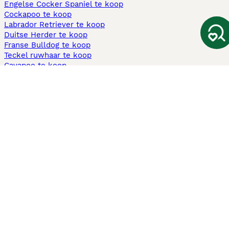
Engelse Cocker Spaniel te koop
Cockapoo te koop
Labrador Retriever te koop
Duitse Herder te koop
Franse Bulldog te koop
Teckel ruwhaar te koop
Cavapoo te koop
Andere populaire pagina's
Honden te koop in Amsterdam
Pups te koop Limburg​
Pups te koop Friesland​
Honden te koop in Gelderland
Honden te koop in Den Haag
Honden te koop in Enschede
Adopteer hond in Nederland
Informatie
Over ons
Privacybeleid
Support