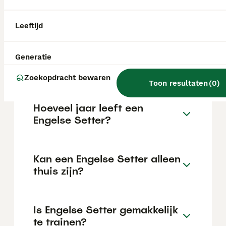
kan variëren afhankelijk van factoren zoals
de stamboom, de reputatie van de fokker en
de locatie.
Leeftijd
Wat is het karakter van een
Generatie
Engelse Setter?
Zoekopdracht bewaren
Toon resultaten
(
0
)
Hoeveel jaar leeft een
Engelse Setter?
Kan een Engelse Setter alleen
thuis zijn?
Is Engelse Setter gemakkelijk
te trainen?