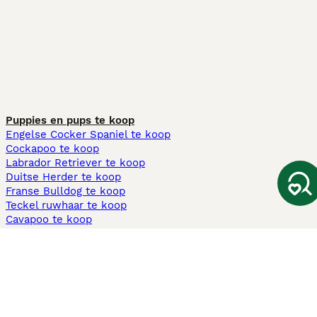
Puppies en pups te koop
Engelse Cocker Spaniel te koop
Cockapoo te koop
Labrador Retriever te koop
Duitse Herder te koop
Franse Bulldog te koop
Teckel ruwhaar te koop
Cavapoo te koop
Andere populaire pagina's
Honden te koop in Amsterdam
Pups te koop Limburg​
Pups te koop Friesland​
Honden te koop in Gelderland