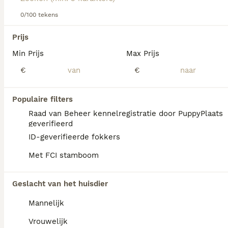
over dit hondenras.
0/100 tekens
We hebben 0 Dwergschnauzer Honden ter
Prijs
dekking in Oldambt gevonden.
Min Prijs
Max Prijs
Als je toekomstige resultaten wil zien voor deze 
exacte zoekopdracht, sla dan je zoekopdracht op en 
€
€
vind jouw perfecte hond:
Zoekopdracht bewaren
Populaire filters
Raad van Beheer kennelregistratie door PuppyPlaats
geverifieerd
FAQ's
ID-geverifieerde fokkers
Met FCI stamboom
Hoeveel kost een
Geslacht van het huisdier
Dwergschnauzer?
Mannelijk
De gemiddelde prijs voor een
Dwergschnauzer pup in Nederland ligt rond
Vrouwelijk