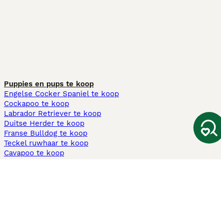
Puppies en pups te koop
Engelse Cocker Spaniel te koop
Cockapoo te koop
Labrador Retriever te koop
Duitse Herder te koop
Franse Bulldog te koop
Teckel ruwhaar te koop
Cavapoo te koop
Andere populaire pagina's
Honden te koop in Amsterdam
Pups te koop Limburg​
Pups te koop Friesland​
Honden te koop in Gelderland