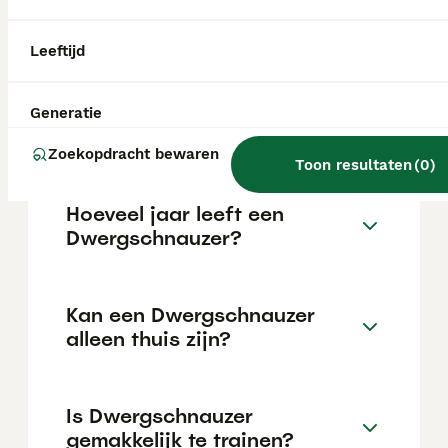
de €1378 maar dit kan variëren afhankelijk
van factoren zoals de stamboom, de
reputatie van de fokker en de locatie.
Leeftijd
Wat is het karakter van een
Generatie
Dwergschnauzer?
Zoekopdracht bewaren
Toon resultaten
(
0
)
Hoeveel jaar leeft een
Dwergschnauzer?
Kan een Dwergschnauzer
alleen thuis zijn?
Is Dwergschnauzer
gemakkelijk te trainen?