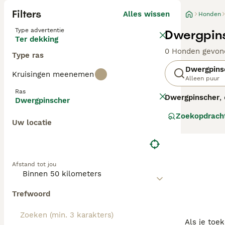
Filters
Alles wissen
Honden
Type advertentie
Dwergpins
Ter dekking
0 Honden gevon
Type ras
Dwergpins
Kruisingen meenemen
Alleen puur
Ras
Dwergpinscher
,
Dwergpinscher
kleine ras staa
Zoekopdrach
heeft een leven
Uw locatie
uitstekende gezi
aan aan apparte
regelmatige verz
"mini pinscher 
Afstand tot jou
Met de juiste aa
Trefwoord
Als je toe