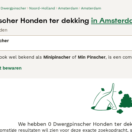
Dwergpinscher
Noord-Holland
Amsterdam
Amsterdam
cher Honden ter dekking
in Amsterd
den
cher
 ook wel bekend als
Minipinscher
of
Min Pinscher
, is een com
t bekend om zijn elegante, slanke bouw en korte, glanzende v
t bewaren
dig temperament, is waakzaam, moedige en soms eigenzinnig,
nshond die goed geschikt is voor actieve eigenaren. Dankzij 
menten, mits hij voldoende beweging en mentale stimulatie kr
orging, vooral van zijn korte vacht en scherpe gebit. Popula
pups te koop" en "dwergpinscher bruin". De
Dwergpinscher
is 
ndacht en training is dit ras een geweldige compagnon voor w
We hebben 0 Dwergpinscher Honden ter dek
komstige resultaten wil zien voor deze exacte zoekopdracht, 