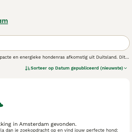
am
pacte en energieke hondenras afkomstig uit Duitsland. Dit
acht die vaak in bruintinten voorkomt. De
dwergpinscher
Sorteer op
Datum gepubliceerd (nieuwste)
 maar ook zeer trouw en speels. Dit maakt hem tot een
zijn kleine formaat past de dwergpinscher zich gemakkelijk
ijgt. Belangrijk is een consequente opvoeding en
ire zoekwoorden zijn onder andere "dwergpinscher kopen",
een levendige, moedige kleine hond met een groot karakter.
ie van een actieve, kleine hond houdt.
king in Amsterdam gevonden.
sla dan je zoekopdracht op en vind jouw perfecte hond: