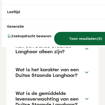
aanzienlijke investering die varieert
afhankelijk van de fokker.
Leeftijd
Blaffen Duitse Staande
Generatie
Pointers veel?
Zoekopdracht bewaren
Toon resultaten
(
0
)
Kan een Duitse Staande
Langhaar alleen zijn?
Wat is het karakter van een
Duitse Staande Langhaar?
Wat is de gemiddelde
levensverwachting van een
Duitse Staande Langhaar?