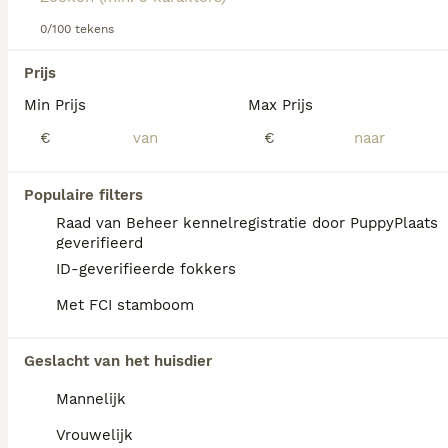
Lees onze
Duitse Staande Hond Langhaar adviespagina
voor informatie over dit hondenras
0/100 tekens
We hebben 0 Duitse Staande Hond Langhaar
Prijs
Honden ter dekking in Tytsjerksteradiel
Min Prijs
Max Prijs
gevonden.
Als je toekomstige resultaten wil zien voor deze 
€
€
exacte zoekopdracht, sla dan je zoekopdracht op en 
vind jouw perfecte hond:
Populaire filters
Zoekopdracht bewaren
Raad van Beheer kennelregistratie door PuppyPlaats
geverifieerd
ID-geverifieerde fokkers
FAQ's
Met FCI stamboom
Geslacht van het huisdier
Wat kost een Duitse Staande
Langhaar pup?
Mannelijk
Een Duitse Staande Langhaar pup vraagt een
Vrouwelijk