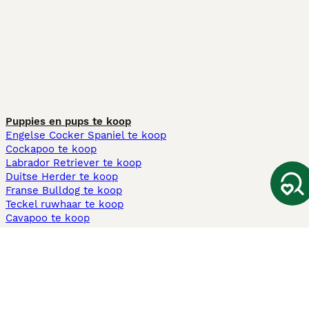
Puppies en pups te koop
Engelse Cocker Spaniel te koop
Cockapoo te koop
Labrador Retriever te koop
Duitse Herder te koop
Franse Bulldog te koop
Teckel ruwhaar te koop
Cavapoo te koop
Andere populaire pagina's
Honden te koop in Amsterdam
Pups te koop Limburg​
Pups te koop Friesland​