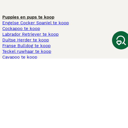
Puppies en pups te koop
Engelse Cocker Spaniel te koop
Cockapoo te koop
Labrador Retriever te koop
Duitse Herder te koop
Franse Bulldog te koop
Teckel ruwhaar te koop
Cavapoo te koop
Andere populaire pagina's
Honden te koop in Amsterdam
Pups te koop Limburg​
Pups te koop Friesland​
Honden te koop in Gelderland
Honden te koop in Den Haag
Honden te koop in Enschede
Adopteer hond in Nederland
Informatie