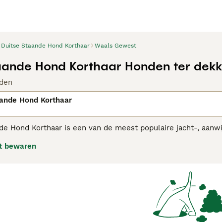
Duitse Staande Hond Korthaar
Waals Gewest
aande Hond Korthaar Honden ter dekk
den
aande Hond Korthaar
de Hond Korthaar
is een van de meest populaire jacht-, aanw
et zijn knappe, atletische en toegewijde honden die ook een
t bewaren
en grote honden. Ze zijn zowel in het veld, in de showring en b
e Staande Hond Korthaar
koopadvies pagina voor informatie o