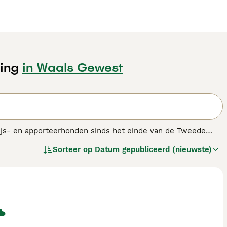
ing
in Waals Gewest
ijs- en apporteerhonden sinds het einde van de Tweede
 solide reputatie hebben opgedaan als gezindshonden. Het
Sorteer op
Datum gepubliceerd (nieuwste)
ij mensen thuis geliefd.
ver dit hondenras.