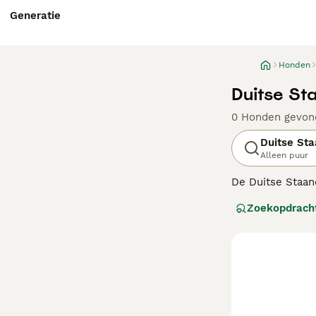
Generatie
Honden
Duitse St
0 Honden gevon
Duitse St
Alleen puur
De Duitse Staan
Wereldoorlog. H
Zoekopdrach
zijn atletische 
Lees onze
Duits