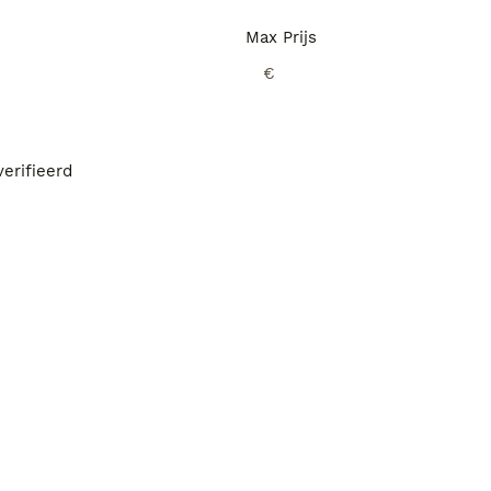
Max Prijs
€
erifieerd