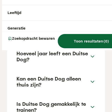
kan variëren afhankelijk van factoren zoals
de stamboom, de reputatie van de fokker en
de locatie.
Leeftijd
Wat is het karakter van een
Generatie
Duitse Dog?
Zoekopdracht bewaren
Toon resultaten
(
0
)
Hoeveel jaar leeft een Duitse
Dog?
Kan een Duitse Dog alleen
thuis zijn?
Is Duitse Dog gemakkelijk te
trainen?