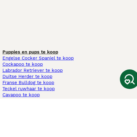
Puppies en pups te koop
Engelse Cocker Spaniel te koop
Cockapoo te koop
Labrador Retriever te koop
Duitse Herder te koop
Franse Bulldog te koop
Teckel ruwhaar te koop
Cavapoo te koop
Andere populaire pagina's
Honden te koop in Amsterdam
Pups te koop Limburg​
Pups te koop Friesland​
Honden te koop in Gelderland