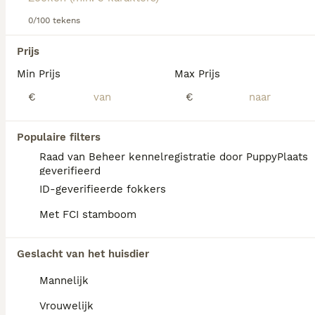
Lees onze
Duitse Dog adviespagina
voor informatie over
dit hondenras.
0/100 tekens
We hebben 0 Deense Dog Honden ter dekking
Prijs
in Noord-Holland gevonden.
Min Prijs
Max Prijs
Als je toekomstige resultaten wil zien voor deze 
exacte zoekopdracht, sla dan je zoekopdracht op en 
€
€
vind jouw perfecte hond:
Zoekopdracht bewaren
Populaire filters
Raad van Beheer kennelregistratie door PuppyPlaats
geverifieerd
FAQ's
ID-geverifieerde fokkers
Met FCI stamboom
Hoeveel kost een Duitse
Geslacht van het huisdier
Dog?
Mannelijk
De gemiddelde prijs voor een Duitse Dog
pup in Nederland ligt rond de €1017 maar dit
Vrouwelijk