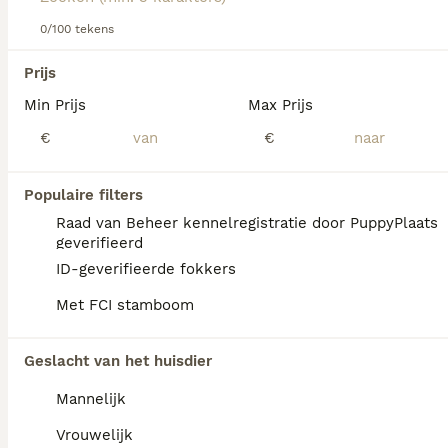
Lees onze Dogo Argentino adviespagina voor informatie
over dit hondenras.
0/100 tekens
We hebben 0 Dogo Argentino Honden ter
Prijs
dekking in Waals Gewest gevonden.
Min Prijs
Max Prijs
Als je toekomstige resultaten wil zien voor deze 
exacte zoekopdracht, sla dan je zoekopdracht op en 
€
€
vind jouw perfecte hond:
Zoekopdracht bewaren
Populaire filters
Raad van Beheer kennelregistratie door PuppyPlaats
geverifieerd
FAQ's
ID-geverifieerde fokkers
Met FCI stamboom
Is de Dogo Argentino een
Geslacht van het huisdier
agressief ras?
Mannelijk
De Dogo Argentino heeft weliswaar een
serieuze uitstraling, maar is geen agressieve
Vrouwelijk