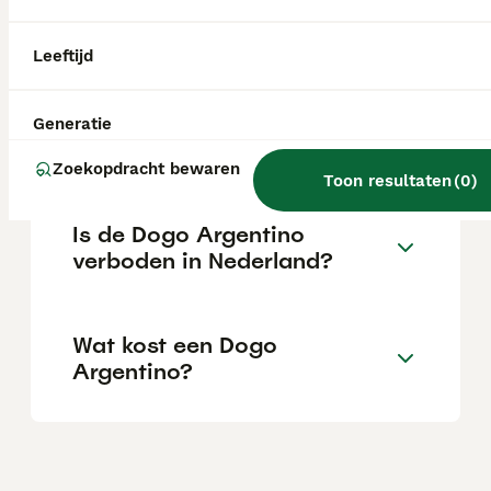
hond. Hij is een fijn huisdier voor mensen
die op zoek zijn naar een loyale,
betrouwbare en moedige hond.
Leeftijd
Is de Dogo Argentino
Generatie
agressief?
Zoekopdracht bewaren
Toon resultaten
(
0
)
Is de Dogo Argentino
verboden in Nederland?
Wat kost een Dogo
Argentino?