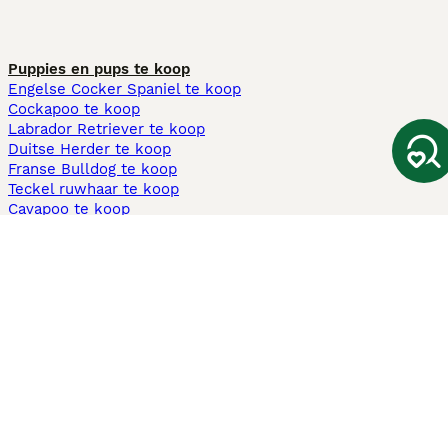
Puppies en pups te koop
Engelse Cocker Spaniel te koop
Cockapoo te koop
Labrador Retriever te koop
Duitse Herder te koop
Franse Bulldog te koop
Teckel ruwhaar te koop
Cavapoo te koop
Andere populaire pagina's
Honden te koop in Amsterdam
Pups te koop Limburg​
Pups te koop Friesland​
Honden te koop in Gelderland
Honden te koop in Den Haag
Honden te koop in Enschede
Adopteer hond in Nederland