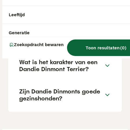
karakter dat typisch is voor terriërs. Tegelijk
is hij een gevoelige, aanhankelijke hond die
loyaal is naar zijn baasjes.
Leeftijd
Wat is de prijs van een
Generatie
Yorkshire Terriër pup?
Zoekopdracht bewaren
Toon resultaten
(
0
)
Wat is het karakter van een
Dandie Dinmont Terrier?
Zijn Dandie Dinmonts goede
gezinshonden?