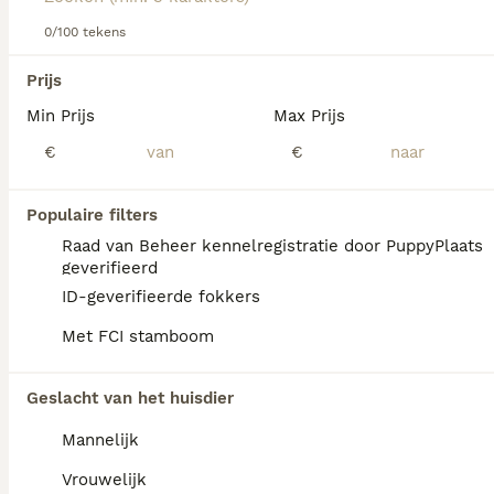
Lees onze
0/100 tekens
Dandie Dinmont Terrier adviespagina
voor
informatie over dit hondenras.
We hebben 0 Dandie Dinmont Terriër Honden
Prijs
ter dekking in Mill en Sint Hubert gevonden.
Min Prijs
Max Prijs
Als je toekomstige resultaten wil zien voor deze 
exacte zoekopdracht, sla dan je zoekopdracht op en 
€
€
vind jouw perfecte hond:
Zoekopdracht bewaren
Populaire filters
Raad van Beheer kennelregistratie door PuppyPlaats
geverifieerd
FAQ's
ID-geverifieerde fokkers
Met FCI stamboom
Wat is het karakter van een
Geslacht van het huisdier
Dandie Dinmont Terriër?
Mannelijk
De Dandie Dinmont Terriër heeft een
vastberaden, volhardend en onafhankelijk
Vrouwelijk