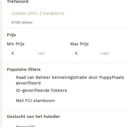
Trefwoord
Lees onze
Dandie Dinmont Terrier adviespagina
voor
informatie over dit hondenras.
We hebben 0 Dandie Dinmont Terriër Honden
0/100 tekens
ter dekking in Tynaarlo gevonden.
Als je toekomstige resultaten wil zien voor deze 
Prijs
exacte zoekopdracht, sla dan je zoekopdracht op en 
vind jouw perfecte hond:
Min Prijs
Max Prijs
€
€
Zoekopdracht bewaren
Populaire filters
FAQ's
Raad van Beheer kennelregistratie door PuppyPlaats
geverifieerd
ID-geverifieerde fokkers
Wat is het karakter van een
Met FCI stamboom
Dandie Dinmont Terriër?
De Dandie Dinmont Terriër heeft een
Geslacht van het huisdier
vastberaden, volhardend en onafhankelijk