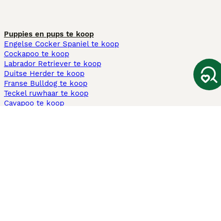
Puppies en pups te koop
Engelse Cocker Spaniel te koop
Cockapoo te koop
Labrador Retriever te koop
Duitse Herder te koop
Franse Bulldog te koop
Teckel ruwhaar te koop
Cavapoo te koop
Andere populaire pagina's
Honden te koop in Amsterdam
Pups te koop Limburg​
Pups te koop Friesland​
Honden te koop in Gelderland
Honden te koop in Den Haag
Honden te koop in Enschede
Adopteer hond in Nederland