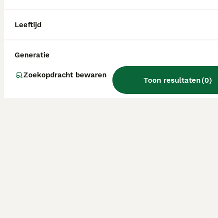
Leeftijd
Generatie
Zoekopdracht bewaren
Toon resultaten
(
0
)