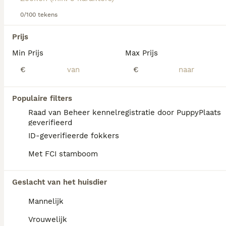
Lees onze
Dalmatiër adviespagina
voor informatie over dit
0/100 tekens
We hebben 0 Dalmatiër Honden ter dekking
hondenras.
in Oldambt gevonden.
Prijs
Als je toekomstige resultaten wil zien voor deze 
Min Prijs
Max Prijs
exacte zoekopdracht, sla dan je zoekopdracht op en 
vind jouw perfecte hond:
€
€
Zoekopdracht bewaren
Populaire filters
Raad van Beheer kennelregistratie door PuppyPlaats
geverifieerd
ID-geverifieerde fokkers
honden in amsterdam
honden in culemborg
honden in tilburg
honden in bergen op
Met FCI stamboom
honden in den haag
zoom
honden in rotterdam
Geslacht van het huisdier
Mannelijk
Vrouwelijk