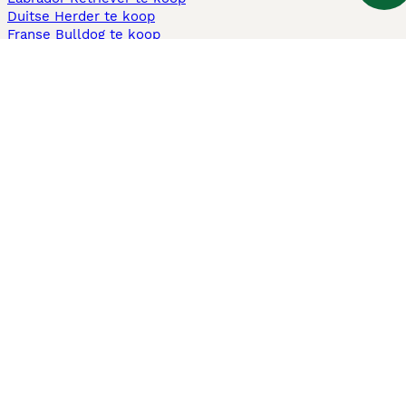
Duitse Herder te koop
Franse Bulldog te koop
Teckel ruwhaar te koop
Cavapoo te koop
Andere populaire pagina's
Honden te koop in Amsterdam
Pups te koop Limburg​
Pups te koop Friesland​
Honden te koop in Gelderland
Honden te koop in Den Haag
Honden te koop in Enschede
Adopteer hond in Nederland
Informatie
Over ons
Privacybeleid
Support
Pers
Voorwaarden
Pups verkopen