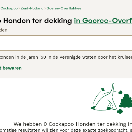
Cockapoo
Zuid-Holland
Goeree-Overflakkee
 Honden ter dekking
in Goeree-Overf
den
onden in de jaren ’50 in de Verenigde Staten door het kruis
f “designer” hondenrassen. Hun vriendelijke karakter en veel
t bewaren
ook in Nederland. Cockapoos staan bekend als loyale, energi
se gezinsleven.
s
F1
,
F1b
,
F2
,
F3
en
F4 Cockapoo
verschillen in genetische o
 mix en kunnen variëren in uiterlijk, terwijl
F1b
Cockapoos —
llende vachten hebben. Latere generaties zoals
F2
,
F3
en
F4
,
de populaire “teddy bear”-look.
 en aanhankelijke temperament, gecombineerd met een gemat
e genieten van wandelingen, spel en veel interactie met hun 
We hebben 0 Cockapoo Honden ter dekking in
komstige resultaten wil zien voor deze exacte zoekopdracht, 