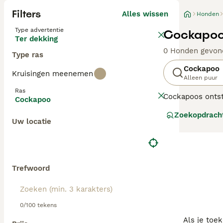
Filters
Alles wissen
Honden
Type advertentie
Cockapoo
Ter dekking
0 Honden gevon
Type ras
Cockapoo
Kruisingen meenemen
Alleen puur
Ras
Cockapoos ontst
Cockapoo
eerste hybride o
Zoekopdrach
zijn geworden, 
Uw locatie
van het dagelijk
Generaties zoal
hebben een 50/50
verharende, kru
Trefwoord
in uiterlijk en 
Met hun sociale
0/100 tekens
familiehonden di
Als je toe