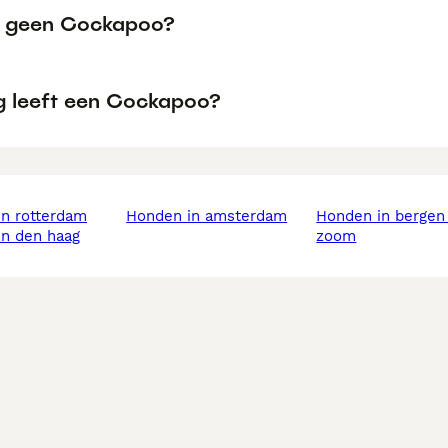
 geen Cockapoo?
g leeft een Cockapoo?
in rotterdam
honden in amsterdam
honden in bergen op
in den haag
zoom