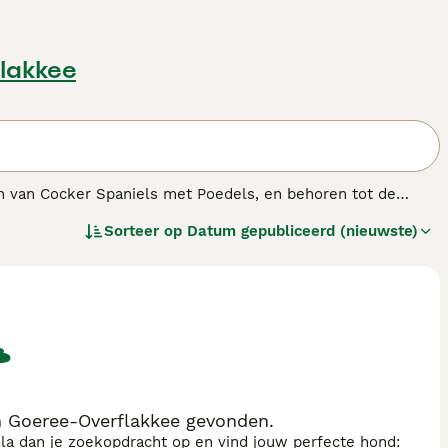
lakkee
en van Cocker Spaniels met Poedels, en behoren tot de
zijdigheid hebben ervoor gezorgd dat ze wereldwijd populair
Sorteer op
Datum gepubliceerd (nieuwste)
eke en aanhankelijke gezinshonden die graag deel uitmaken
pbouw en voorspelbaarheid van het vachttype.
F1 Cockapoos
 vaak rond de 75% Poedel — meestal meer lage-
 gefokt uit twee Cockapoos, bieden vaak meer consistentie
igd energieniveau, zijn Cockapoos uitstekende
gezin.
 Goeree-Overflakkee gevonden.
sla dan je zoekopdracht op en vind jouw perfecte hond: