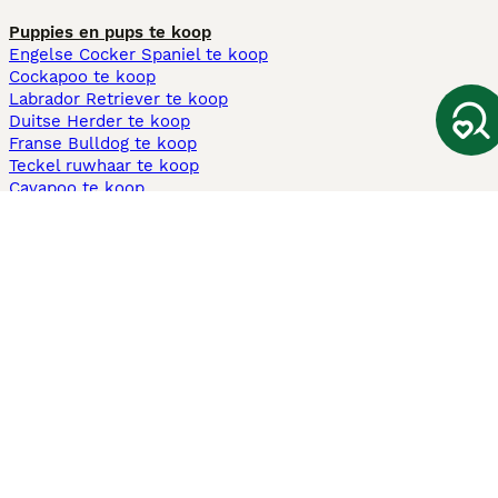
Puppies en pups te koop
Engelse Cocker Spaniel te koop
Cockapoo te koop
Labrador Retriever te koop
Duitse Herder te koop
Franse Bulldog te koop
Teckel ruwhaar te koop
Cavapoo te koop
Andere populaire pagina's
Honden te koop in Amsterdam
Pups te koop Limburg​
Pups te koop Friesland​
Honden te koop in Gelderland
Honden te koop in Den Haag
Honden te koop in Enschede
Adopteer hond in Nederland
Informatie
Over ons