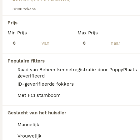
Lees onze
Clumber Spaniel adviespagina
voor informatie
over dit hondenras.
0/100 tekens
We hebben 0 Clumber Spaniel Honden ter
Prijs
dekking in Reusel-de Mierden gevonden.
Min Prijs
Max Prijs
Als je toekomstige resultaten wil zien voor deze 
exacte zoekopdracht, sla dan je zoekopdracht op en 
€
€
vind jouw perfecte hond:
Zoekopdracht bewaren
Populaire filters
Raad van Beheer kennelregistratie door PuppyPlaats
geverifieerd
FAQ's
ID-geverifieerde fokkers
Met FCI stamboom
Wat kost een clumber
Geslacht van het huisdier
spaniel?
Mannelijk
Een Clumber Spaniël pup vraagt een
aanzienlijke investering die varieert
Vrouwelijk