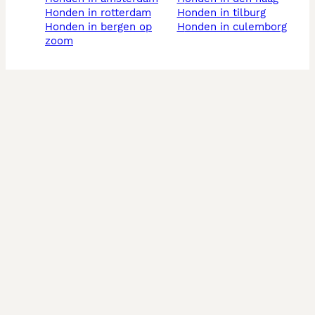
honden in rotterdam
honden in tilburg
honden in bergen op
honden in culemborg
zoom