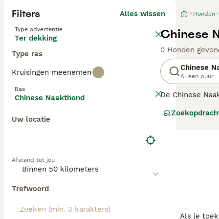
Filters
Alles wissen
Honden
Type advertentie
Chinese N
Ter dekking
0 Honden gevon
Type ras
Chinese N
Kruisingen meenemen
Alleen puur
Ras
De Chinese Naak
Chinese Naakthond
op het gezicht,
Zoekopdrach
Uw locatie
Lees onze
Chine
Afstand tot jou
Trefwoord
Als je toe