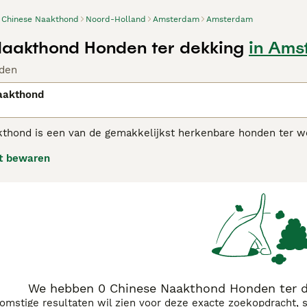
Chinese Naakthond
Noord-Holland
Amsterdam
Amsterdam
aakthond Honden ter dekking
in Ams
den
aakthond
thond is een van de gemakkelijkst herkenbare honden ter wer
 de oren, hals en onderbenen. De Chinese naakthond is een 
t bewaren
se Naakthond koopadvies pagina
voor informatie over dit ho
We hebben 0 Chinese Naakthond Honden ter d
komstige resultaten wil zien voor deze exacte zoekopdracht, 