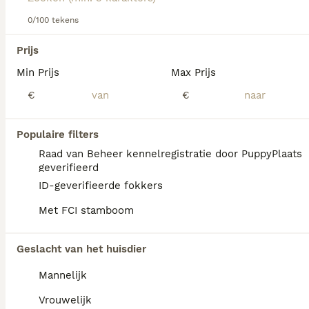
0/100 tekens
We hebben 0 Chinese Naakthond Honden ter
Prijs
dekking in Reusel-de Mierden gevonden.
Min Prijs
Max Prijs
Als je toekomstige resultaten wil zien voor deze 
exacte zoekopdracht, sla dan je zoekopdracht op en 
€
€
vind jouw perfecte hond:
Zoekopdracht bewaren
Populaire filters
Raad van Beheer kennelregistratie door PuppyPlaats
geverifieerd
FAQ's
ID-geverifieerde fokkers
Met FCI stamboom
Zijn Chinese naakthonden
Geslacht van het huisdier
geschikte gezinshonden?
Mannelijk
Chinese Cresteds zijn vrolijke, sociale
honden die een hechte band opbouwen met
Vrouwelijk