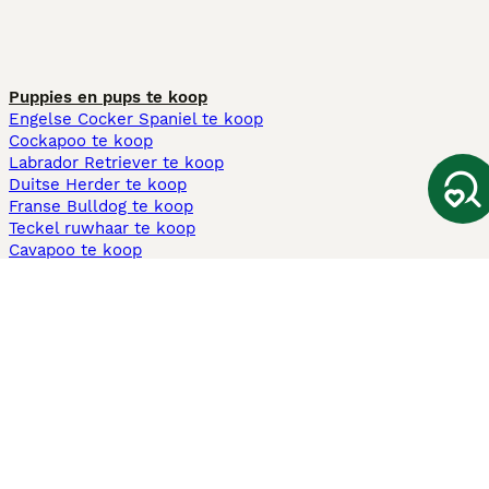
Puppies en pups te koop
Engelse Cocker Spaniel te koop
Cockapoo te koop
Labrador Retriever te koop
Duitse Herder te koop
Franse Bulldog te koop
Teckel ruwhaar te koop
Cavapoo te koop
Andere populaire pagina's
Honden te koop in Amsterdam
Pups te koop Limburg​
Pups te koop Friesland​
Honden te koop in Gelderland
Honden te koop in Den Haag
Honden te koop in Enschede
Adopteer hond in Nederland