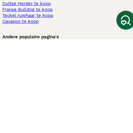
Duitse Herder te koop
Franse Bulldog te koop
Teckel ruwhaar te koop
Cavapoo te koop
Andere populaire pagina's
Honden te koop in Amsterdam
Pups te koop Limburg​
Pups te koop Friesland​
Honden te koop in Gelderland
Honden te koop in Den Haag
Honden te koop in Enschede
Adopteer hond in Nederland
Informatie
Over ons
Privacybeleid
Support
Pers
Voorwaarden
Pups verkopen