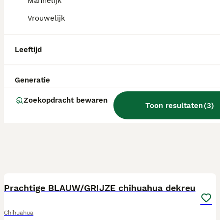
Mannelijk
Vrouwelijk
Leeftijd
Generatie
Zoekopdracht bewaren
Toon resultaten
(
3
)
9
Prachtige BLAUW/GRIJZE chihuahua dekreu
Chihuahua