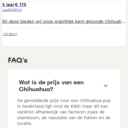
5 jaar
€ 175
Leeftijd
Prijs
Bij deze bieden wij onze prachtige kern gezonde Chihuahua Junior aan als dekreu. Junior is 1,5jr oud en heeft een uniek mooie Blauw/grijze kleur ook wel Court Bleu genoemd. Hij is 1900 gram ,goed gebouwd en heeft een lief karakter. Junior is 22 cm hoog en 28 cm lang. De dekking vind rond de 11e en 13e dag van de loopsheid plaats. Mocht het de eerste keer niet gelukt zijn dan mag uw teef de volgende loopsheid kostenloos nog een keer langs komen. Mocht u interrese hebben om uw teef door Junior te laten dekken neem dan contact op met Sabine 0626708477
(21.9km)
FAQ's
Wat is de prijs van een
Chihuahua?
De gemiddelde prijs voor een Chihuahua pup
in Nederland ligt rond de €861 maar dit kan
variëren afhankelijk van factoren zoals de
stamboom, de reputatie van de fokker en de
locatie.