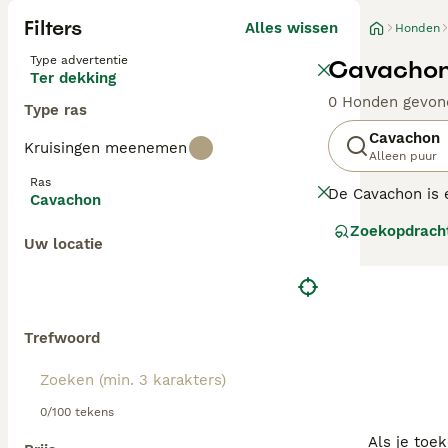
Filters
Alles wissen
Honden
Type advertentie
Cavachon
Ter dekking
0 Honden gevon
Type ras
Cavachon
Kruisingen meenemen
Alleen puur
Ras
De Cavachon is e
Cavachon
honden zijn gefo
Zoekopdrach
en charmante aa
Uw locatie
over de hele wer
verantwoorde wi
Lees onze
Cavac
Trefwoord
0/100 tekens
Als je toe