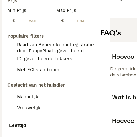
Prijs
Min Prijs
Max Prijs
€
€
FAQ's
Populaire filters
Raad van Beheer kennelregistratie
door PuppyPlaats geverifieerd
Hoeveel
ID-geverifieerde fokkers
De gemiddel
Met FCI stamboom
de stamboom
Geslacht van het huisdier
Wat is 
Mannelijk
Vrouwelijk
Hoeveel
Leeftijd