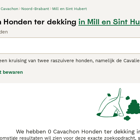
Cavachon
Noord-Brabant
Mill en Sint Hubert
 Honden ter dekking
in Mill en Sint H
den
en kruising van twee raszuivere honden, namelijk de Cavalie
kt in de Verenigde Staten, maar werden al snel erg populair i
t bewaren
rd. Cavachons worden niet erkend als ras door de Raad van Be
eld met als doel ervoor te zorgen dat fokkers goede fokrich
jze worden gefokt.
hon adviespagina
voor informatie over dit hondenras.
We hebben 0 Cavachon Honden ter dekking in
komstige resultaten wil zien voor deze exacte zoekopdracht, 