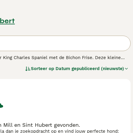
ubert
r King Charles Spaniel met de Bichon Frise. Deze kleine
n andere delen van de wereld dankzij hun schattige uiterlijk
Sorteer op
Datum gepubliceerd (nieuwste)
heer. Er zijn wel rasverenigingen opgericht in vele landen
tlijnen volgen, zodat deze prachtige honden op
 Mill en Sint Hubert gevonden.
sla dan je zoekopdracht op en vind jouw perfecte hond: