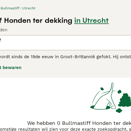
Bullmastiff
Utrecht
ff Honden ter dekking
in Utrecht
den
f
ordt sinds de 19de eeuw in Groot-Brittannië gefokt. Hij onts
nkelijk gefokt om jachtopzieners te helpen stropers op te sp
t bewaren
en geworden. Ze staan bekend als temperamentvol, intelligen
astiff adviespagina
voor informatie over dit hondenras.
We hebben 0 Bullmastiff Honden ter dek
komstige resultaten wil zien voor deze exacte zoekopdracht, 