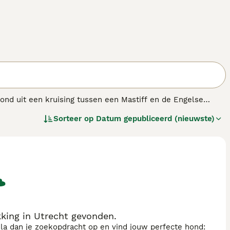
tond uit een kruising tussen een Mastiff en de Engelse
oren, zijn deze grote honden nu populaire
Sorteer op
Datum gepubliceerd (nieuwste)
t en alert en worden snel loyale familieleden.
king in Utrecht gevonden.
sla dan je zoekopdracht op en vind jouw perfecte hond: