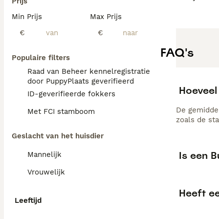
Prijs
Min Prijs
Max Prijs
€
€
FAQ's
Populaire filters
Raad van Beheer kennelregistratie
door PuppyPlaats geverifieerd
Hoeveel 
ID-geverifieerde fokkers
De gemiddel
Met FCI stamboom
zoals de st
Geslacht van het huisdier
Is een B
Mannelijk
Vrouwelijk
Heeft e
Leeftijd