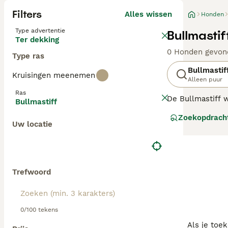
Filters
Alles wissen
Honden
Type advertentie
Bullmasti
Ter dekking
0 Honden gevon
Type ras
Bullmastif
Kruisingen meenemen
Alleen puur
Ras
De Bullmastiff w
Bullmastiff
bulldog. Oorspro
Zoekopdrach
gezelschapshond
Uw locatie
Lees onze
Bullm
Trefwoord
0/100 tekens
Als je toe