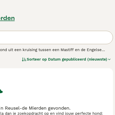
erden
tond uit een kruising tussen een Mastiff en de Engelse
oren, zijn deze grote honden nu populaire
Sorteer op
Datum gepubliceerd (nieuwste)
t en alert en worden snel loyale familieleden.
in Reusel-de Mierden gevonden.
sla dan je zoekopdracht op en vind jouw perfecte hond: