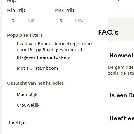
Prijs
Min Prijs
Max Prijs
€
€
FAQ's
Populaire filters
Raad van Beheer kennelregistratie
door PuppyPlaats geverifieerd
Hoeveel 
ID-geverifieerde fokkers
De gemiddel
Met FCI stamboom
zoals de st
Geslacht van het huisdier
Is een B
Mannelijk
Vrouwelijk
Heeft e
Leeftijd