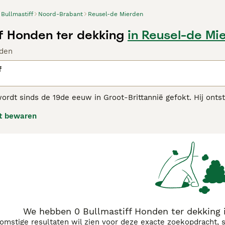
Bullmastiff
Noord-Brabant
Reusel-de Mierden
ff Honden ter dekking
in Reusel-de Mi
den
f
ordt sinds de 19de eeuw in Groot-Brittannië gefokt. Hij onts
nkelijk gefokt om jachtopzieners te helpen stropers op te sp
t bewaren
en geworden. Ze staan bekend als temperamentvol, intelligen
astiff adviespagina
voor informatie over dit hondenras.
We hebben 0 Bullmastiff Honden ter dekking 
komstige resultaten wil zien voor deze exacte zoekopdracht, 