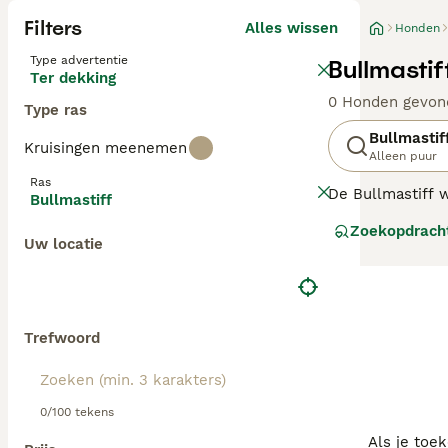
Filters
Alles wissen
Honden
Type advertentie
Bullmasti
Ter dekking
0 Honden gevon
Type ras
Bullmastif
Kruisingen meenemen
Alleen puur
Ras
De Bullmastiff w
Bullmastiff
bulldog. Oorspro
Zoekopdrach
gezelschapshond
Uw locatie
Lees onze
Bullm
Trefwoord
0/100 tekens
Als je toe