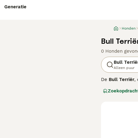
Generatie
Honden
Bull Terri
0 Honden gevon
Bull Terrië
Alleen puur
De
Bull Terriër
,
werd gefokt uit 
Zoekopdrach
standaard en mi
en gestroomd. D
hun familie toe
tegenwoordig zi
zijn niet ideaal
en Haarlem. Hou
past het beste b