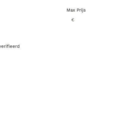
Max Prijs
€
erifieerd