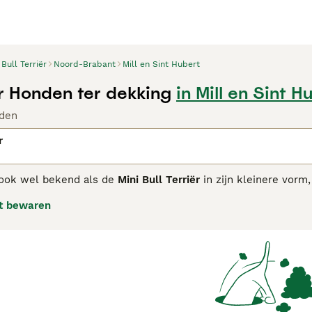
Bull Terriër
Noord-Brabant
Mill en Sint Hubert
ër Honden ter dekking
in Mill en Sint H
den
r
 ook wel bekend als de
Mini Bull Terriër
in zijn kleinere vorm,
bulldoggen en terriërs. Dit ras staat bekend om zijn unieke 
t bewaren
niatuur maten. De vacht is kort, glad en kan verschillende 
eze honden hebben een energiek en speels karakter, hebben v
. Ze zijn moedig en zelfverzekerd, eigenschappen die ze mee
jn het vooral waakzame en liefdevolle metgezellen. Door hun
 voor beginnende hondenbezitters. De
Bull Terriër pups
zijn po
d rekening met hun actieve aard als u overweegt een
Bull Te
ij ervaren eigenaren die bereid zijn veel tijd te investeren in 