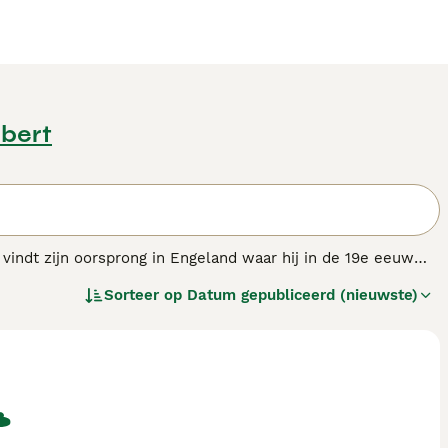
ubert
 vindt zijn oorsprong in Engeland waar hij in de 19e eeuw
eivormige kop en gespierde, compacte lichaam, dat bestaat in
Sorteer op
Datum gepubliceerd (nieuwste)
kleuren hebben, waaronder wit met kleurige kopmarkeringen
eel beweging nodig en zijn loyaal en aanhankelijk naar
namen uit hun geschiedenis als vechthond, maar
 sterke wil is een consequente opvoeding essentieel, en ze
pulair in Nederland, met veel vraag in steden zoals Utrecht
rriër te koop
te zoeken via een
bull terriër fokker
. Dit ras
beweging en training.