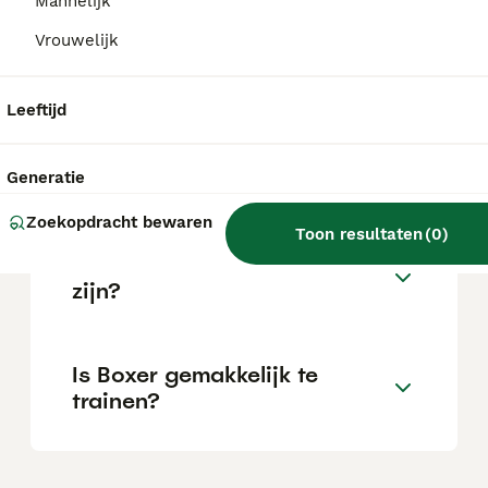
Mannelijk
Vrouwelijk
Wat is het karakter van een
Boxer?
Leeftijd
Hoeveel jaar leeft een Boxer?
Generatie
Zoekopdracht bewaren
Toon resultaten
(
0
)
Kan een Boxer alleen thuis
zijn?
Is Boxer gemakkelijk te
trainen?