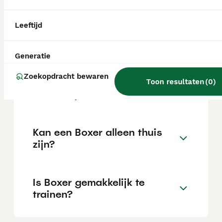
locatie.
Leeftijd
Wat is het karakter van een
Boxer?
Generatie
Zoekopdracht bewaren
Toon resultaten
(
0
)
Hoeveel jaar leeft een Boxer?
Kan een Boxer alleen thuis
zijn?
Is Boxer gemakkelijk te
trainen?