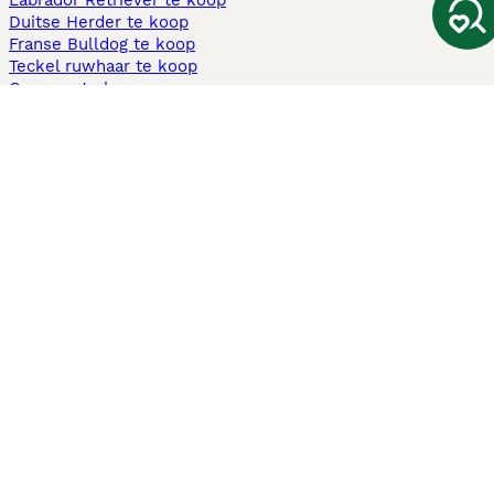
Labrador Retriever te koop
Duitse Herder te koop
Franse Bulldog te koop
Teckel ruwhaar te koop
Cavapoo te koop
Andere populaire pagina's
Honden te koop in Amsterdam
Pups te koop Limburg​
Pups te koop Friesland​
Honden te koop in Gelderland
Honden te koop in Den Haag
Honden te koop in Enschede
Adopteer hond in Nederland
Informatie
Over ons
Privacybeleid
Support
Pers
Voorwaarden
Pups verkopen