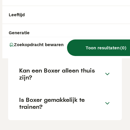
Leeftijd
Wat is het karakter van een
Boxer?
Generatie
Zoekopdracht bewaren
Hoeveel jaar leeft een Boxer?
Toon resultaten
(
0
)
Kan een Boxer alleen thuis
zijn?
Is Boxer gemakkelijk te
trainen?