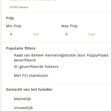
hondenras.
0/100 tekens
We hebben 0 Boxer Honden ter dekking in
Oldambt gevonden.
Prijs
Als je toekomstige resultaten wil zien voor deze 
Min Prijs
Max Prijs
exacte zoekopdracht, sla dan je zoekopdracht op en 
vind jouw perfecte hond:
€
€
Zoekopdracht bewaren
Populaire filters
Raad van Beheer kennelregistratie door PuppyPlaats
FAQ's
geverifieerd
ID-geverifieerde fokkers
Met FCI stamboom
Hoeveel kost een Boxer?
De gemiddelde prijs voor een Boxer pup in
Geslacht van het huisdier
Nederland ligt rond de €1022 maar dit kan
Mannelijk
variëren afhankelijk van factoren zoals de
stamboom, de reputatie van de fokker en de
Vrouwelijk
locatie.