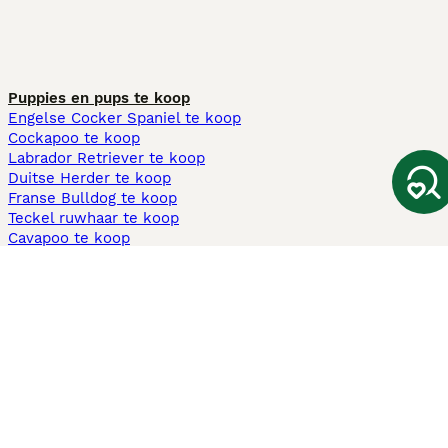
Puppies en pups te koop
Engelse Cocker Spaniel te koop
Cockapoo te koop
Labrador Retriever te koop
Duitse Herder te koop
Franse Bulldog te koop
Teckel ruwhaar te koop
Cavapoo te koop
Andere populaire pagina's
Honden te koop in Amsterdam
Pups te koop Limburg​
Pups te koop Friesland​
Honden te koop in Gelderland
Honden te koop in Den Haag
Honden te koop in Enschede
Adopteer hond in Nederland