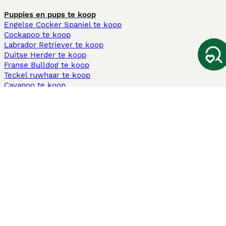
Puppies en pups te koop
Engelse Cocker Spaniel te koop
Cockapoo te koop
Labrador Retriever te koop
Duitse Herder te koop
Franse Bulldog te koop
Teckel ruwhaar te koop
Cavapoo te koop
Andere populaire pagina's
Honden te koop in Amsterdam
Pups te koop Limburg​
Pups te koop Friesland​
Honden te koop in Gelderland
Honden te koop in Den Haag
Honden te koop in Enschede
Adopteer hond in Nederland
Informatie
Over ons