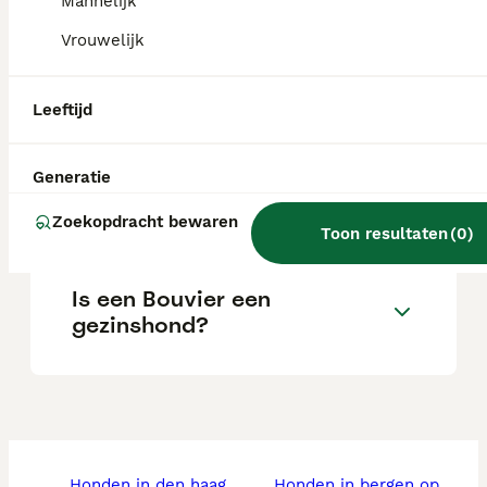
stamboom.
Mannelijk
Vrouwelijk
Wat kost een Bouvier des
Flandres-puppy?
Leeftijd
Generatie
Wat is het karakter van een
Bouvier des Flandres?
Zoekopdracht bewaren
Toon resultaten
(
0
)
Is een Bouvier een
gezinshond?
honden in den haag
honden in bergen op