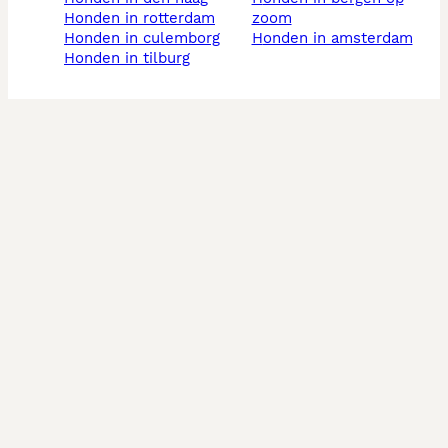
honden in rotterdam
zoom
honden in culemborg
honden in amsterdam
honden in tilburg