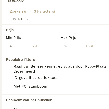
Trefwoord
Lees onze
Bouvier Des Flandres adviespagina
voor
informatie over dit hondenras.
We hebben 0 Bouvier des Flandres Honden
0/100 tekens
ter dekking in Coevorden gevonden.
Als je toekomstige resultaten wil zien voor deze 
Prijs
exacte zoekopdracht, sla dan je zoekopdracht op en 
vind jouw perfecte hond:
Min Prijs
Max Prijs
€
€
Zoekopdracht bewaren
Populaire filters
FAQ's
Raad van Beheer kennelregistratie door PuppyPlaats
geverifieerd
ID-geverifieerde fokkers
Wat is de prijs van een
Met FCI stamboom
Bouvier des Flandres pup?
De prijs van een Bouvier des Flandres pup
Geslacht van het huisdier
varieert afhankelijk van de fokker en de