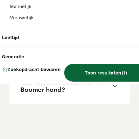
Mannelijk
Vrouwelijk
Waar kun je het beste een
boomer pup kopen?
Leeftijd
Hoeveel kost een Boomer
Generatie
pup?
Zoekopdracht bewaren
Toon resultaten
(
1
)
Wat wordt bedoeld met een
Boomer hond?