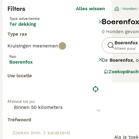
Filters
Alles wissen
Honden
Type advertentie
Boerenfox
Ter dekking
0 Honden gevon
Type ras
Boerenfox
Kruisingen meenemen
Alleen puur
Ras
De
Boerenfox
, 
Boerenfox
uit kruisingen t
Zoekopdrach
maar een echt s
Uw locatie
bij onraad. In d
boerenfox uit b
Een volwassen b
Afstand tot jou
waakse en intell
opvoeding. Goed 
vreemden vaak w
Trefwoord
hond elke dag fl
over de omheini
16 jaar.
Als je toe