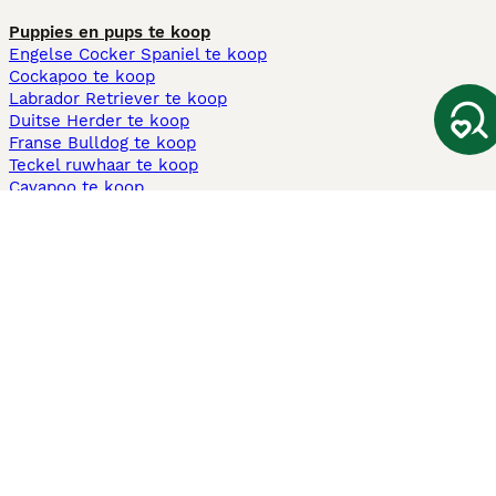
Puppies en pups te koop
Engelse Cocker Spaniel te koop
Cockapoo te koop
Labrador Retriever te koop
Duitse Herder te koop
Franse Bulldog te koop
Teckel ruwhaar te koop
Cavapoo te koop
Andere populaire pagina's
Honden te koop in Amsterdam
Pups te koop Limburg​
Pups te koop Friesland​
Honden te koop in Gelderland
Honden te koop in Den Haag
Honden te koop in Enschede
Adopteer hond in Nederland
Informatie
Over ons