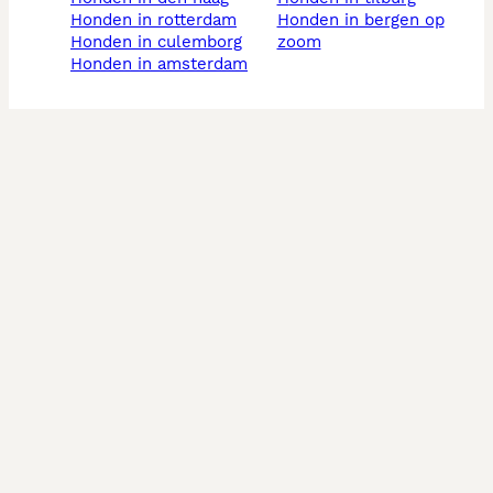
honden in rotterdam
honden in bergen op
honden in culemborg
zoom
honden in amsterdam