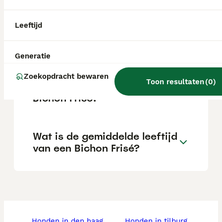
de fokker.
Leeftijd
Kan een Bichon Frisé alleen
zijn?
Generatie
Zoekopdracht bewaren
Toon resultaten
(
0
)
Wat is het karakter van een
Bichon Frisé?
Wat is de gemiddelde leeftijd
van een Bichon Frisé?
honden in den haag
honden in tilburg