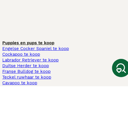
Puppies en pups te koop
Engelse Cocker Spaniel te koop
Cockapoo te koop
Labrador Retriever te koop
Duitse Herder te koop
Franse Bulldog te koop
Teckel ruwhaar te koop
Cavapoo te koop
Andere populaire pagina's
Honden te koop in Amsterdam
Pups te koop Limburg​
Pups te koop Friesland​
Honden te koop in Gelderland
Honden te koop in Den Haag