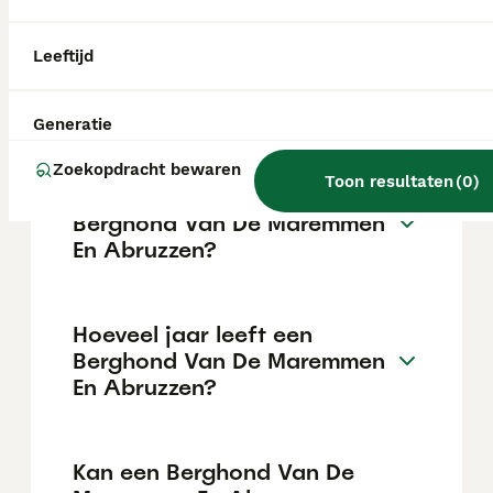
De gemiddelde prijs voor een Berghond Van
De Maremmen En Abruzzen pup in
Nederland ligt rond de €887 maar dit kan
Leeftijd
variëren afhankelijk van factoren zoals de
stamboom, de reputatie van de fokker en de
locatie.
Generatie
Zoekopdracht bewaren
Toon resultaten
(
0
)
Wat is het karakter van een
Berghond Van De Maremmen
En Abruzzen?
Hoeveel jaar leeft een
Berghond Van De Maremmen
En Abruzzen?
Kan een Berghond Van De