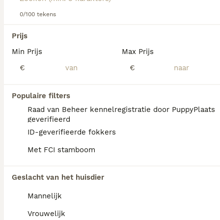
Lees onze
0/100 tekens
Berghond van de Maremmen en Abruzzen
adviespagina
voor informatie over dit hondenras.
We hebben 0 Berghond van de Maremmen en
Prijs
Abruzzen Honden ter dekking in
Min Prijs
Max Prijs
Tytsjerksteradiel gevonden.
Als je toekomstige resultaten wil zien voor deze 
€
€
exacte zoekopdracht, sla dan je zoekopdracht op en 
vind jouw perfecte hond:
Populaire filters
Zoekopdracht bewaren
Raad van Beheer kennelregistratie door PuppyPlaats
geverifieerd
ID-geverifieerde fokkers
FAQ's
Met FCI stamboom
Geslacht van het huisdier
Hoeveel kost een Berghond
Van De Maremmen En
Mannelijk
Abruzzen?
Vrouwelijk