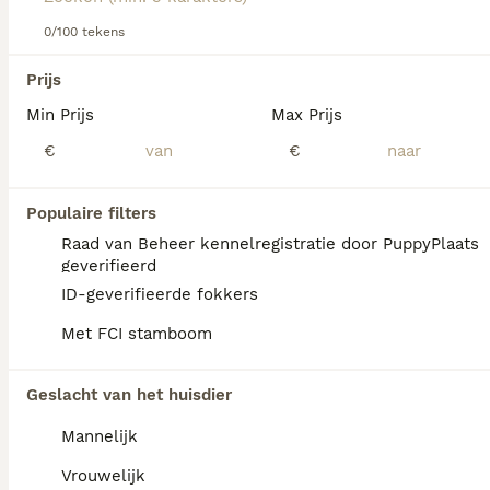
Lees onze
Beierse Bergzweethond adviespagina
voor
informatie over dit hondenras.
0/100 tekens
We hebben 0 Beierse Bergzweethond Honden
Prijs
ter dekking in Noord-Holland gevonden.
Min Prijs
Max Prijs
Als je toekomstige resultaten wil zien voor deze 
exacte zoekopdracht, sla dan je zoekopdracht op en 
€
€
vind jouw perfecte hond:
Zoekopdracht bewaren
Populaire filters
Raad van Beheer kennelregistratie door PuppyPlaats
geverifieerd
FAQ's
ID-geverifieerde fokkers
Met FCI stamboom
Zijn Beierse berghonden
Geslacht van het huisdier
zeldzaam?
Mannelijk
De Beierse berghond is een zeldzaam ras
dat niet makkelijk te vinden is.
Vrouwelijk