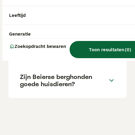
Wat is het karakter van een
Leeftijd
Beierse Bergzweethond?
Generatie
Wat kost een Beierse
Zoekopdracht bewaren
Toon resultaten
(
0
)
Bergzweethond?
Zijn Beierse berghonden
goede huisdieren?