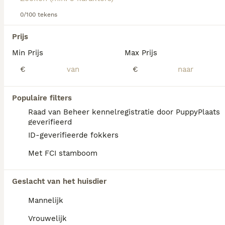
zich naar andere regio's van het land.
0/100 tekens
Lees onze
Bedlington Terrier adviespagina
voor informatie
We hebben 0 Bedlington Terriër Honden ter
over dit hondenras.
Prijs
dekking in Mill en Sint Hubert gevonden.
Min Prijs
Max Prijs
Als je toekomstige resultaten wil zien voor deze 
exacte zoekopdracht, sla dan je zoekopdracht op en 
€
€
vind jouw perfecte hond:
Zoekopdracht bewaren
Populaire filters
Raad van Beheer kennelregistratie door PuppyPlaats
geverifieerd
FAQ's
ID-geverifieerde fokkers
Met FCI stamboom
Waarom zijn Bedlington
Geslacht van het huisdier
terriers zo zeldzaam?
Mannelijk
Bedlington Terriërs zijn relatief zeldzaam,
mede doordat andere rassen populairder zijn
Vrouwelijk