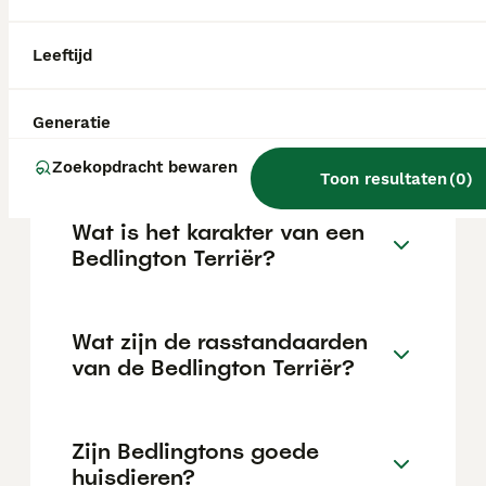
geworden en hun opvallende uiterlijk en
specifieke eigenschappen niet iedereen
aanspreken.
Leeftijd
Wat is de prijs van een
Generatie
Bedlington Terriër?
Zoekopdracht bewaren
Toon resultaten
(
0
)
Wat is het karakter van een
Bedlington Terriër?
Wat zijn de rasstandaarden
van de Bedlington Terriër?
Zijn Bedlingtons goede
huisdieren?