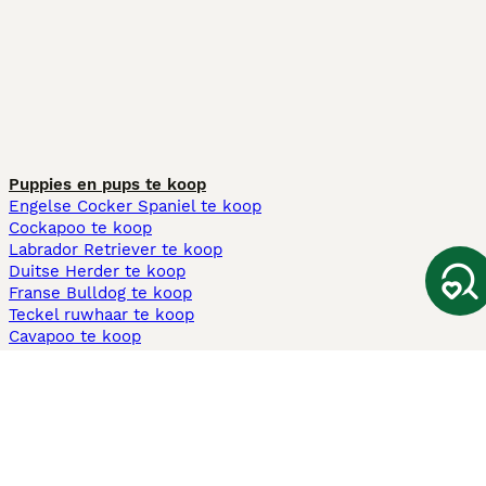
Puppies en pups te koop
Engelse Cocker Spaniel te koop
Cockapoo te koop
Labrador Retriever te koop
Duitse Herder te koop
Franse Bulldog te koop
Teckel ruwhaar te koop
Cavapoo te koop
Andere populaire pagina's
Honden te koop in Amsterdam
Pups te koop Limburg​
Pups te koop Friesland​
Honden te koop in Gelderland