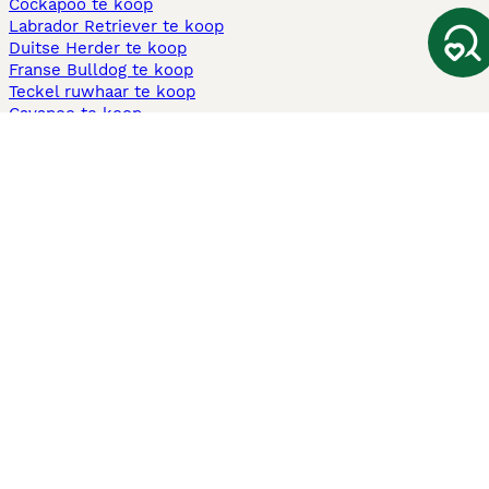
Cockapoo te koop
Labrador Retriever te koop
Duitse Herder te koop
Franse Bulldog te koop
Teckel ruwhaar te koop
Cavapoo te koop
Andere populaire pagina's
Honden te koop in Amsterdam
Pups te koop Limburg​
Pups te koop Friesland​
Honden te koop in Gelderland
Honden te koop in Den Haag
Honden te koop in Enschede
Adopteer hond in Nederland
Informatie
Over ons
Privacybeleid
Support
Pers