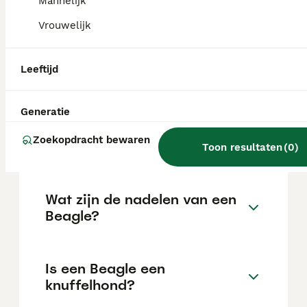
Mannelijk
locatie.
Vrouwelijk
Is een Beagle een moeilijke
Leeftijd
hond?
Generatie
Kan een Beagle alleen thuis
Zoekopdracht bewaren
blijven?
Toon resultaten
(
0
)
Wat zijn de nadelen van een
Beagle?
Is een Beagle een
knuffelhond?