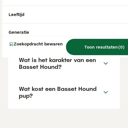
over het algemeen heel lief. Hij kan goed
overweg met kinderen en andere dieren en
is een uitstekende gezelschapshond voor
Leeftijd
gezinnen.
Generatie
Kan een basset alleen zijn?
Zoekopdracht bewaren
Toon resultaten
(
0
)
Wat is het karakter van een
Basset Hound?
Wat kost een Basset Hound
pup?