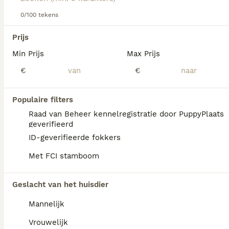
informatie over dit hondenras.
0/100 tekens
We hebben 0 Basset Hound Honden ter
Prijs
dekking in Reusel-de Mierden gevonden.
Min Prijs
Max Prijs
Als je toekomstige resultaten wil zien voor deze 
exacte zoekopdracht, sla dan je zoekopdracht op en 
€
€
vind jouw perfecte hond:
Zoekopdracht bewaren
Populaire filters
Raad van Beheer kennelregistratie door PuppyPlaats
geverifieerd
FAQ's
ID-geverifieerde fokkers
Met FCI stamboom
Is een basset een makkelijke
Geslacht van het huisdier
hond?
Mannelijk
De Basset Hound staat bekend om zijn
zachtaardige en aanhankelijke karakter en is
Vrouwelijk