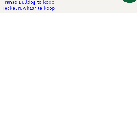
Franse Bulldog te koop
Teckel ruwhaar te koop
Cavapoo te koop
Andere populaire pagina's
Honden te koop in Amsterdam
Pups te koop Limburg​
Pups te koop Friesland​
Honden te koop in Gelderland
Honden te koop in Den Haag
Honden te koop in Enschede
Adopteer hond in Nederland
Informatie
Over ons
Privacybeleid
Support
Pers
Voorwaarden
Pups verkopen
Honden test