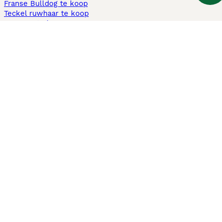
Franse Bulldog te koop
Teckel ruwhaar te koop
Cavapoo te koop
Andere populaire pagina's
Honden te koop in Amsterdam
Pups te koop Limburg​
Pups te koop Friesland​
Honden te koop in Gelderland
Honden te koop in Den Haag
Honden te koop in Enschede
Adopteer hond in Nederland
Informatie
Over ons
Privacybeleid
Support
Pers
Voorwaarden
Pups verkopen
Honden test