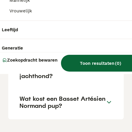
een allemansvriend. Thuis is hij een rustige
Mannelijk
kameraad, maar buiten is hij levendig van
Vrouwelijk
aard. Door zijn aanleg als zelfstandige
jachthond kan hij soms wat eigenzinnig zijn.
Leeftijd
Is een basset een makkelijke
hond?
Generatie
Zoekopdracht bewaren
Toon resultaten
(
0
)
Wat is een normandische
jachthond?
Wat kost een Basset Artésien
Normand pup?