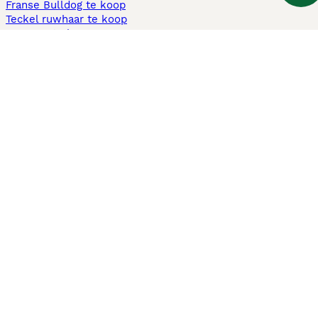
Franse Bulldog te koop
Teckel ruwhaar te koop
Cavapoo te koop
Andere populaire pagina's
Honden te koop in Amsterdam
Pups te koop Limburg​
Pups te koop Friesland​
Honden te koop in Gelderland
Honden te koop in Den Haag
Honden te koop in Enschede
Adopteer hond in Nederland
Informatie
Over ons
Privacybeleid
Support
Pers
Voorwaarden
Pups verkopen
Honden test