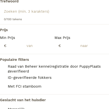
Trefwoord
Lees onze Basset Artesién Normand adviespagina voor
informatie over dit ras.
We hebben 0 Basset Artesien Normand
0/100 tekens
Honden ter dekking in Eibergen gevonden.
Als je toekomstige resultaten wil zien voor deze 
Prijs
exacte zoekopdracht, sla dan je zoekopdracht op en 
vind jouw perfecte hond:
Min Prijs
Max Prijs
€
€
Zoekopdracht bewaren
Populaire filters
FAQ's
Raad van Beheer kennelregistratie door PuppyPlaats
geverifieerd
ID-geverifieerde fokkers
Wat is het karakter van een
Met FCI stamboom
Basset Artésien Normand?
De Basset Artésien Normand is een echte
Geslacht van het huisdier
gezinshond: aanhankelijk, dol op kinderen en