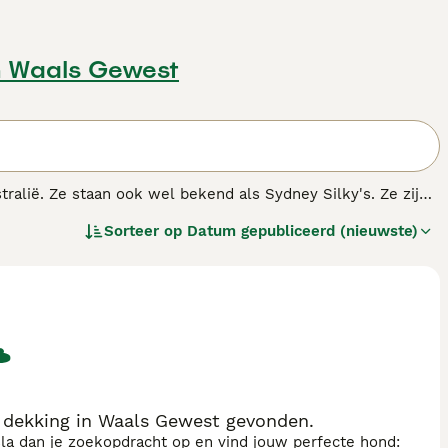
n Waals Gewest
ralië. Ze staan ook wel bekend als Sydney Silky's. Ze zijn
ische Silky Terriër kan worden geclassificeerd als een 'toy'
Sorteer op
Datum gepubliceerd (nieuwste)
ndenras.
r dekking in Waals Gewest gevonden.
sla dan je zoekopdracht op en vind jouw perfecte hond: