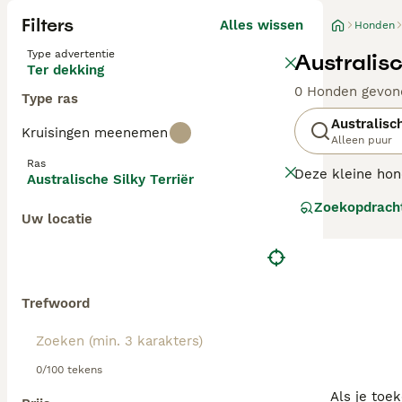
Filters
Alles wissen
Honden
Type advertentie
Australis
Ter dekking
0 Honden gevon
Type ras
Australisch
Kruisingen meenemen
Alleen puur
Ras
Deze kleine hond
Australische Silky Terriër
een populaire ge
Zoekopdrach
ras, maar het zi
Uw locatie
Lees onze
Austr
Trefwoord
0/100 tekens
Als je toe