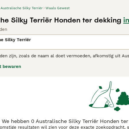
Australische Silky Terriër
Waals Gewest
che Silky Terriër Honden ter dekking
i
den
e Silky Terriër
en zijn, zoals de naam al doet vermoeden, afkomstig uit Aust
zelschapshond in vele landen over de hele wereld. De Austral
t bewaren
jn geen typische schoothondjes.
alische Silky Terriër adviespagina
voor informatie over dit ho
We hebben 0 Australische Silky Terriër Honden te
komstige resultaten wil zien voor deze exacte zoekopdracht, 