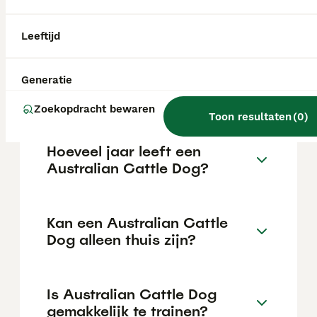
€1062 maar dit kan variëren afhankelijk van
factoren zoals de stamboom, de reputatie
van de fokker en de locatie.
Leeftijd
Wat is het karakter van een
Generatie
Australian Cattle Dog?
Zoekopdracht bewaren
Toon resultaten
(
0
)
Hoeveel jaar leeft een
Australian Cattle Dog?
Kan een Australian Cattle
Dog alleen thuis zijn?
Is Australian Cattle Dog
gemakkelijk te trainen?