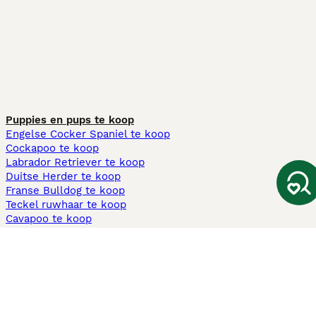
Puppies en pups te koop
Engelse Cocker Spaniel te koop
Cockapoo te koop
Labrador Retriever te koop
Duitse Herder te koop
Franse Bulldog te koop
Teckel ruwhaar te koop
Cavapoo te koop
Andere populaire pagina's
Honden te koop in Amsterdam
Pups te koop Limburg​
Pups te koop Friesland​
Honden te koop in Gelderland