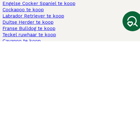
Engelse Cocker Spaniel te koop
Cockapoo te koop
Labrador Retriever te koop
Duitse Herder te koop
Franse Bulldog te koop
Teckel ruwhaar te koop
Cavapoo te koop
Andere populaire pagina's
Honden te koop in Amsterdam
Pups te koop Limburg​
Pups te koop Friesland​
Honden te koop in Gelderland
Honden te koop in Den Haag
Honden te koop in Enschede
Adopteer hond in Nederland
Informatie
Over ons
Privacybeleid
Support