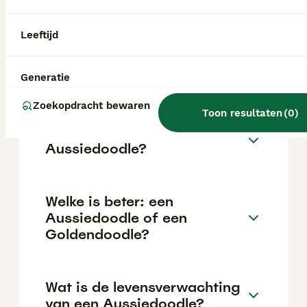
De prijs verschilt per fokker en hangt onder
meer af van het formaat (mini's zijn vaak
duurder), de kleur en de gezondheidstesten
Leeftijd
van de ouderdieren. Omdat het een kruising
is zonder FCI-erkenning of stamboom, zijn
die testen en een goede socialisatie het
Generatie
belangrijkste om op te letten.
Zoekopdracht bewaren
Toon resultaten
(
0
)
Hoe is het karakter van een
Aussiedoodle?
Welke is beter: een
Aussiedoodle of een
Goldendoodle?
Wat is de levensverwachting
van een Aussiedoodle?