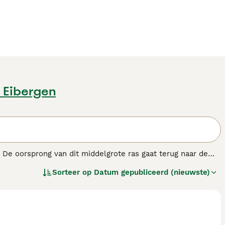
n Eibergen
De oorsprong van dit middelgrote ras gaat terug naar de
 van oudsher gebruikt werden als veedrijvers en -hoeders
Sorteer op
Datum gepubliceerd (nieuwste)
r en Entlebucher tot de vier Sennenhondenrassen. Bij alle
elfverzekerd en onbevreesd.
ndenras.