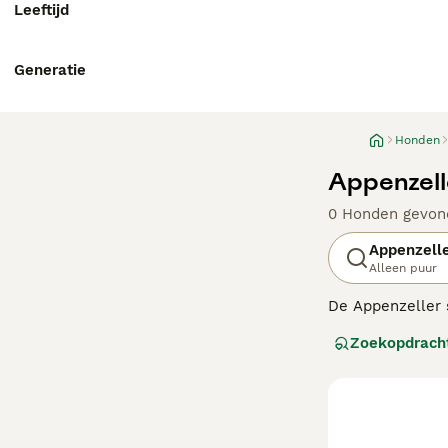
Leeftijd
Generatie
Honden
Appenzell
0 Honden gevon
Appenzell
Alleen puur
De Appenzeller 
boerenhonden di
Zoekopdrach
en als waakhond
Sennenhonden zi
Lees onze Appen