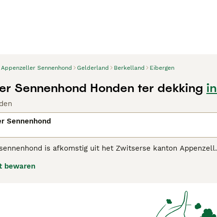
Appenzeller Sennenhond
Gelderland
Berkelland
Eibergen
er Sennenhond Honden ter dekking
i
den
er Sennenhond
sennenhond is afkomstig uit het Zwitserse kanton Appenzell. 
e in de Zwitserse Alpen en speciaal in het kanton Appenzell
t bewaren
. Zij behoren samen met de Berner Sennenhond, Grote Zwitse
en we dezelfde kenmerken terug: driekleurig, harmonisch, z
zeller Sennenhond adviespagina voor informatie over dit ho