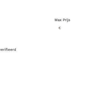
Max Prijs
€
erifieerd