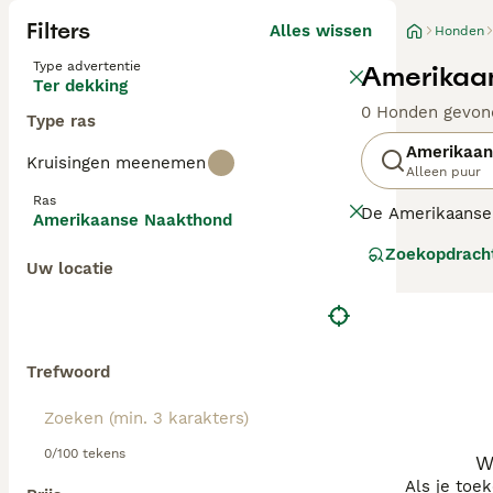
Filters
Alles wissen
Honden
Type advertentie
Amerikaa
Ter dekking
0 Honden gevon
Type ras
Amerikaan
Kruisingen meenemen
Alleen puur
Ras
De Amerikaanse 
Amerikaanse Naakthond
naakthondenras 
Zoekopdrach
Uw locatie
Lees onze Ameri
Trefwoord
0/100 tekens
W
Als je toe