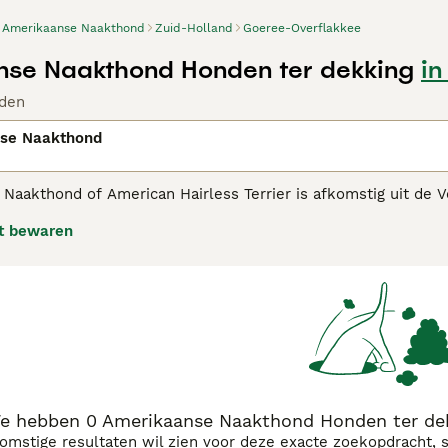
Amerikaanse Naakthond
Zuid-Holland
Goeree-Overflakkee
nse Naakthond Honden ter dekking
in
den
se Naakthond
Naakthond of American Hairless Terrier is afkomstig uit de 
totaal geen lichaamsbeharing, behalve de wenkbrouw- en sn
t bewaren
kaanse Naakthond adviespagina voor informatie over dit hon
e hebben 0 Amerikaanse Naakthond Honden ter dek
komstige resultaten wil zien voor deze exacte zoekopdracht, 