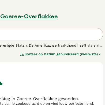
 Goeree-Overflakkee
Verenigde Staten. De Amerikaanse Naakthond heeft als enige
orharen.
Sorteer op
Datum gepubliceerd (nieuwste)
denras.
king in Goeree-Overflakkee gevonden.
sla dan je zoekopdracht op en vind jouw perfecte hond: