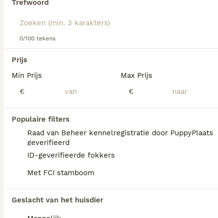
Trefwoord
We hebben 0 Amerikaanse Naakthond
0/100 tekens
Honden ter dekking in Simpelveld gevonden.
Als je toekomstige resultaten wil zien voor deze 
Prijs
exacte zoekopdracht, sla dan je zoekopdracht op en 
vind jouw perfecte hond:
Min Prijs
Max Prijs
€
€
Zoekopdracht bewaren
Populaire filters
FAQ's
Raad van Beheer kennelregistratie door PuppyPlaats
geverifieerd
ID-geverifieerde fokkers
Wat kost een Amerikaanse
Met FCI stamboom
naakthond?
De Amerikaanse naakthond is een bijzonder
Geslacht van het huisdier
ras dat niet breed beschikbaar is, waardoor