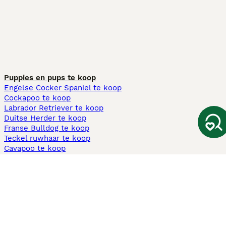
Puppies en pups te koop
Engelse Cocker Spaniel te koop
Cockapoo te koop
Labrador Retriever te koop
Duitse Herder te koop
Franse Bulldog te koop
Teckel ruwhaar te koop
Cavapoo te koop
Andere populaire pagina's
Honden te koop in Amsterdam
Pups te koop Limburg​
Pups te koop Friesland​
Honden te koop in Gelderland
Honden te koop in Den Haag