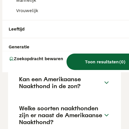
de aanschafprijs aan de hogere kant ligt.
Mannelijk
Vrouwelijk
Zijn Amerikaanse naakte
terriërs goede huisdieren?
Leeftijd
Generatie
Hoe is het karakter van een
Amerikaanse Naakthond?
Zoekopdracht bewaren
Toon resultaten
(
0
)
Kan een Amerikaanse
Naakthond in de zon?
Welke soorten naakthonden
zijn er naast de Amerikaanse
Naakthond?